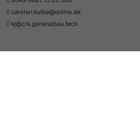
0049 6661 15 20 300
carsten.kulbe@online.de
kj@crk.generalbau.tech
buero kulbe – architekten ingenieure
Brückenauer Straße 29
D-36381 Schlüchtern
Architekt Mitgliedsnummer
191350
Zuständige Architektenkammer