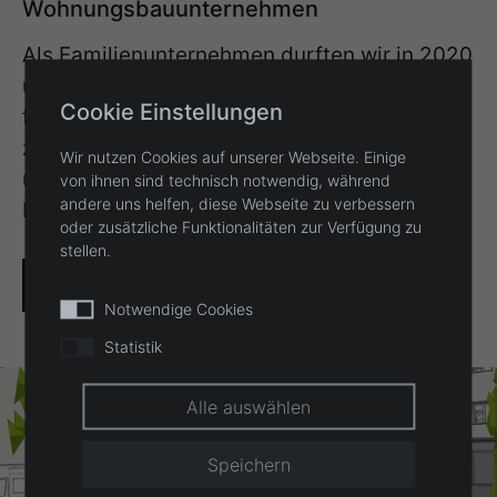
Wohnungsbauunternehmen
Als Familienunternehmen durften wir in 2020
unser Jubiläum unter Corona-Bedingungen
Cookie Einstellungen
feiern. Wir blicken auf 35 Jahre Bestehen
zurück. In diesen Jahren haben vielzählige
Wir nutzen Cookies auf unserer Webseite. Einige
und vielfältige Projekte unseren
von ihnen sind technisch notwendig, während
andere uns helfen, diese Webseite zu verbessern
Erfahrungsschatz bereichert.
oder zusätzliche Funktionalitäten zur Verfügung zu
stellen.
Vita
Projekte
Notwendige Cookies
Statistik
Alle auswählen
Speichern